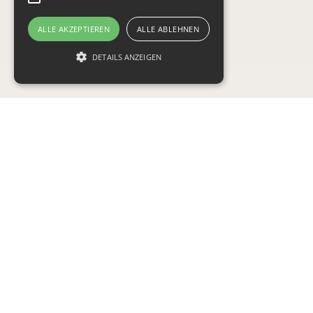
ALLE AKZEPTIEREN
ALLE ABLEHNEN
DETAILS ANZEIGEN
Unbedingt erforderlich
Targeting
Funktionalität
Unbedingt erforderliche Cookies ermöglichen
wesentliche Kernfunktionen der Website wie
die Benutzeranmeldung und die
Kontoverwaltung. Ohne die unbedingt
erforderlichen Cookies kann die Website nicht
ordnungsgemäß verwendet werden.
Provider /
Name
Ablaufdatum
Beschreibung
Domäne
tsrce
3 Tage
PayPal-Cookie:
PayPal Holdings
Bei einer
Inc.
Zahlung über
.paypal.com
PayPal werden
diese Cookies