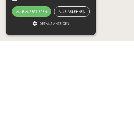
ALLE AKZEPTIEREN
ALLE ABLEHNEN
DETAILS ANZEIGEN
Unbedingt erforderlich
Targeting
Funktionalität
Unbedingt erforderliche Cookies ermöglichen
wesentliche Kernfunktionen der Website wie
die Benutzeranmeldung und die
Kontoverwaltung. Ohne die unbedingt
erforderlichen Cookies kann die Website nicht
ordnungsgemäß verwendet werden.
Provider /
Name
Ablaufdatum
Beschreibung
Domäne
tsrce
3 Tage
PayPal-Cookie:
PayPal Holdings
Bei einer
Inc.
Zahlung über
.paypal.com
PayPal werden
diese Cookies